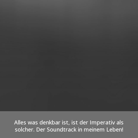
Alles was denkbar ist, ist der Imperativ als
solcher. Der Soundtrack in meinem Leben!